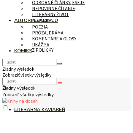
ODBORNÉ ČLÁNKY, ESEJE
NEPOVINNÉ ČÍTANIE
LITERÁRNY ŽIVOT
AUTORI UVÁDZAJÚ
NOVINKY
POÉZIA
PRÓZA, DRÁMA
KOMENTÁRE A GLOSY
UKÁŽ SA
Z POLIČKY
KOMIKS
Žiadny výsledok
Zobraziť všetky výsledky
NA TÉMU
Žiadny výsledok
Zobraziť všetky výsledky
LITERÁRNA KAVIAREŇ