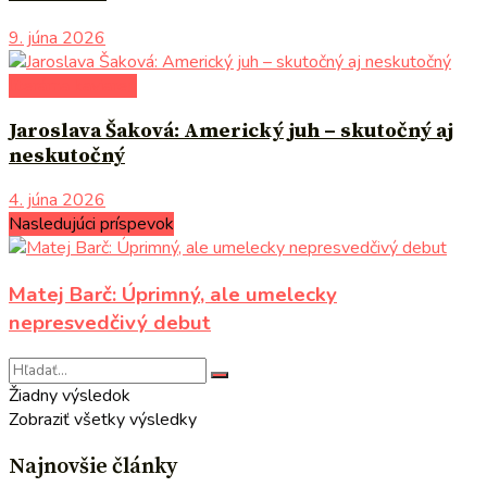
9. júna 2026
literárna kaviareň
Jaroslava Šaková: Americký juh – skutočný aj
neskutočný
4. júna 2026
Nasledujúci príspevok
Matej Barč: Úprimný, ale umelecky
nepresvedčivý debut
Žiadny výsledok
Zobraziť všetky výsledky
Najnovšie články