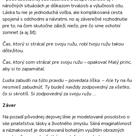
náročných situáciách je dôkazom trvalosti a výlučnosti citu.
Láska tu nie je jednoduchá voľba, ale komplikovaná cesta
spojená s odchodmi a návratmi, no aj záverečné rozhodnutie
pre to, na čom skutočne záleží, niečo, pre čo sme ochotní
zomrieť (a aj žiť):
Čas, ktorý si strácal pre svoju ružu, robí tvoju ružu takou
dôležitou.
Čas, ktorý som strácal pre svoju ružu – opakoval Malý princ,
aby si to zapamätal.
Ľudia zabudli na túto pravdu – povedala líška. – Ale ty na ňu
nesmieš zabudnúť. Ty budeš navždy zodpovedný za všetko,
čo si skrotíš. Si zodpovedný za svoju ružu
…
Záver
Na pozadí pôvodnej dejovej línie je modelované posolstvo o
sile priateľstva, lásky a životného zmyslu. Silná imaginatívnosť
a náznakovosť je dosahovaná bohatým využitím obrazných