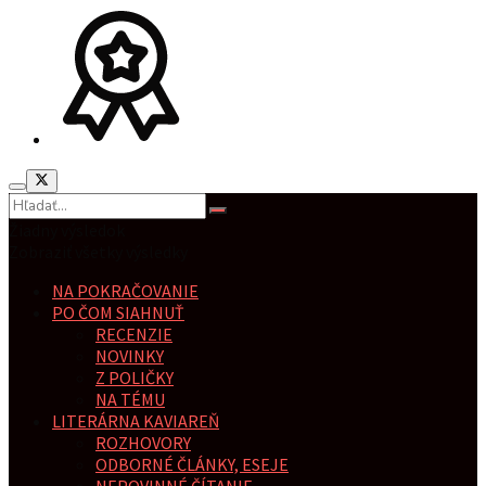
Žiadny výsledok
Zobraziť všetky výsledky
NA POKRAČOVANIE
PO ČOM SIAHNUŤ
RECENZIE
NOVINKY
Z POLIČKY
NA TÉMU
LITERÁRNA KAVIAREŇ
ROZHOVORY
ODBORNÉ ČLÁNKY, ESEJE