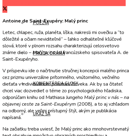
Zdieľať na Facebooku
Zdieľať na Twitteri
Zdieľať na LinkedIn
Antoine de Saint-Exupéry: Malý princ
POÉZIA
Letec, chlapec, ruža, planéta, líška, nakresli mi ovečku a “to
dôležité a očiam neviditeľné” – ľahko odhaliteľné kľúčové
slová, ktoré v plnom rozsahu charakterizujú celosvetovo
známe dielo –
Malý princ
od francúzskeho spisovateľa A. de
PRÓZA, DRÁMA
Saint-Exupéryho.
V príspevku ide o načrtnutie stručnej koncepcii malého princa
cez prizmu univerzálne prítomného, vnútorného, večného
KOMENTÁRE A GLOSY
dieťaťa v individuálnom ponímaní človeka. Ak by sa čitateľ
chcel viac dozvedieť o téme zo psychologického hľadiska,
odporúčam knihu od Mathiasa Jungeho
Malý princ v nás – na
objavnej ceste za Saint-Exupérym
(2008), a to aj vzhľadom
na odborný, ale veľmi prístupný štýl, akým je publikácia
UKÁŽ SA
napísaná.
Na začiatku treba uviesť, že Malý princ ako mnohovrstevnatý
text obsahuje množstvo obrazných prostriedkov a