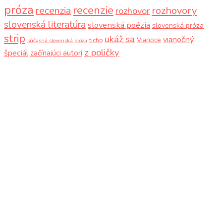
próza
recenzie
recenzia
rozhovory
rozhovor
slovenská literatúra
slovenská poézia
slovenská próza
strip
ukáž sa
vianočný
Vianoce
ticho
súčasná slovenská próza
z poličky
špeciál
začínajúci autori