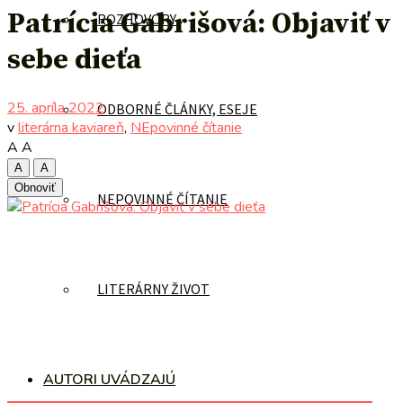
Patrícia Gabrišová: Objaviť v
ROZHOVORY
sebe dieťa
25. apríla 2022
ODBORNÉ ČLÁNKY, ESEJE
v
literárna kaviareň
,
NEpovinné čítanie
A
A
A
A
Obnoviť
NEPOVINNÉ ČÍTANIE
LITERÁRNY ŽIVOT
AUTORI UVÁDZAJÚ