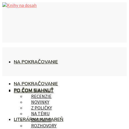
NA POKRAČOVANIE
NA POKRAČOVANIE
PO ČOM SIAHNUŤ
PO ČOM SIAHNUŤ
RECENZIE
NOVINKY
Z POLIČKY
NA TÉMU
LITERÁRNA KAVIAREŇ
RECENZIE
ROZHOVORY