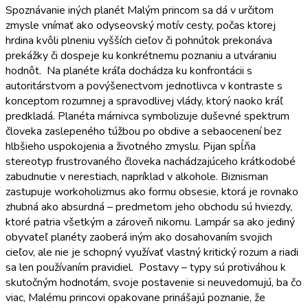
Spoznávanie iných planét Malým princom sa dá v určitom
zmysle vnímať ako odyseovský motív cesty, počas ktorej
hrdina kvôli plneniu vyšších cieľov či pohnútok prekonáva
prekážky či dospeje ku konkrétnemu poznaniu a utváraniu
hodnôt. Na planéte kráľa dochádza ku konfrontácii s
autoritárstvom a povýšenectvom jednotlivca v kontraste s
konceptom rozumnej a spravodlivej vlády, ktorý naoko kráľ
predkladá. Planéta márnivca symbolizuje duševné spektrum
človeka zaslepeného túžbou po obdive a sebaocenení bez
hlbšieho uspokojenia a životného zmyslu. Pijan spĺňa
stereotyp frustrovaného človeka nachádzajúceho krátkodobé
zabudnutie v nerestiach, napríklad v alkohole. Biznisman
zastupuje workoholizmus ako formu obsesie, ktorá je rovnako
zhubná ako absurdná – predmetom jeho obchodu sú hviezdy,
ktoré patria všetkým a zároveň nikomu. Lampár sa ako jediný
obyvateľ planéty zaoberá iným ako dosahovaním svojich
cieľov, ale nie je schopný využívať vlastný kritický rozum a riadi
sa len používaním pravidiel. Postavy – typy sú protiváhou k
skutočným hodnotám, svoje postavenie si neuvedomujú, ba čo
viac, Malému princovi opakovane prinášajú poznanie, že