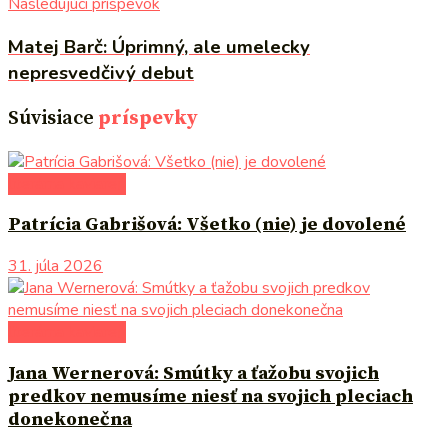
Nasledujúci príspevok
Matej Barč: Úprimný, ale umelecky
nepresvedčivý debut
Súvisiace
príspevky
literárna kaviareň
Patrícia Gabrišová: Všetko (nie) je dovolené
31. júla 2026
literárna kaviareň
Jana Wernerová: Smútky a ťažobu svojich
predkov nemusíme niesť na svojich pleciach
donekonečna