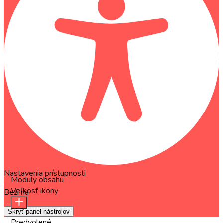
Nastavenia prístupnosti
Moduly obsahu
Veľkosť ikony
Beží na
OneTap
Skryť panel nástrojov
Predvolené