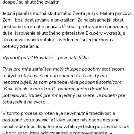
dospelí sú skutočne zvláštni.
Jediná planéta možná skutočného života je aj v Malom princovi
Zem, bez idealizovania a prikrášlení. Za najzásadnejší obrat
pokladám stretnutie princa s líškou – prototypom spriaznenej
duše. Naplnenie skutočného priateľstva Exupéry vykresľuje
ako nadväzovaní kontaktu, uvedomení si jedinečnosti a
potreby zdieľania.
Vytvoriť putá? Pravdaže – povedala líška.
Ty si pre mňa zatiaľ len malý chlapec podobný stotisícom
malých chlapcov. A nepotrebujem ťa. A ani ty ma
nepotrebuješ. Ja som pre teba líška podobná stotisícom
líšok. No ak si ma skrotíš, budeme jeden druhého
potrebovať. Budeš pre mňa jediný na svete. Ja budem pre
teba jediná na svete …
V tomto procese skrotenia je nevyhnutná trpezlivosť a
postupné spoznávanie, až kým sa pre nás osoba nestane
nenahraditeľnou. Inou formou vzťahu je láska pociťovaná k ruži
– pocit absolútnej odovzdanosti a zodpovednosti aj v