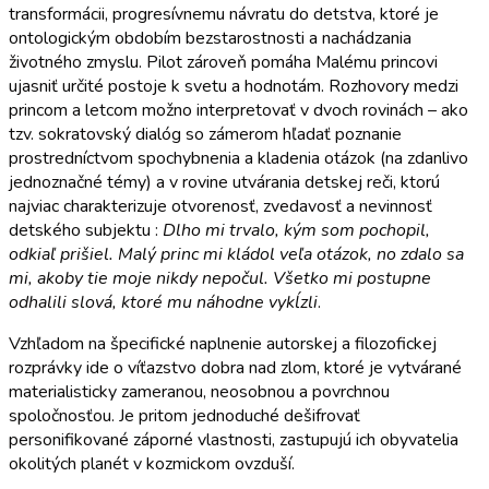
transformácii, progresívnemu návratu do detstva, ktoré je
ontologickým obdobím bezstarostnosti a nachádzania
životného zmyslu. Pilot zároveň pomáha Malému princovi
ujasniť určité postoje k svetu a hodnotám. Rozhovory medzi
princom a letcom možno interpretovať v dvoch rovinách – ako
tzv. sokratovský dialóg so zámerom hľadať poznanie
prostredníctvom spochybnenia a kladenia otázok (na zdanlivo
jednoznačné témy) a v rovine utvárania detskej reči, ktorú
najviac charakterizuje otvorenosť, zvedavosť a nevinnosť
detského subjektu :
Dlho mi trvalo, kým som pochopil,
odkiaľ prišiel. Malý princ mi kládol veľa otázok, no zdalo sa
mi, akoby tie moje nikdy nepočul. Všetko mi postupne
odhalili slová, ktoré mu náhodne vykĺzli
.
Vzhľadom na špecifické naplnenie autorskej a filozofickej
rozprávky ide o víťazstvo dobra nad zlom, ktoré je vytvárané
materialisticky zameranou, neosobnou a povrchnou
spoločnosťou. Je pritom jednoduché dešifrovať
personifikované záporné vlastnosti, zastupujú ich obyvatelia
okolitých planét v kozmickom ovzduší.