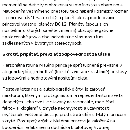
momentálne deficity či ohrozenia sú možnosťou sebarozvoja.
Navodením vesmírneho priestoru text naberá kozmický rozmer
– princova návšteva okolitých planét, ako aj modelovanie
princovej vlastnej planéty B612. Planéty (spolu s ich
nositeľmi, o ktorých sa ešte zmienim) ukazujú negatívne
spoločenské javy alebo individuálne vlastnosti ľudí
zakliesnených v životných stereotypoch.
Skrotiť, pripútať, prevziať zodpovednosť za lásku
Personálna rovina Malého princa je sprístupnená prevažne v
alegorickej línii, jednotlivé (ľudské, zvieracie, rastlinné) postavy
sú ideovými a hodnotovými nositeľmi diela.
Postava letca nesie autobiografické črty, je zároveň
narátorom, hlavným protagonistom a reprezentantom sveta
dospelých. Jeho svet je stavaný na racionalite, moci čísel,
faktov a “dogiem” v zmysle neomylnosti a uzavretosti
myšlienok, vnútorné dieťa je pred stretnutím s Malým princom
skryté. Postupný vzťah k Malému princovi je založený na
kooperácii, vďaka nemu dochádza k pilotovej životnej