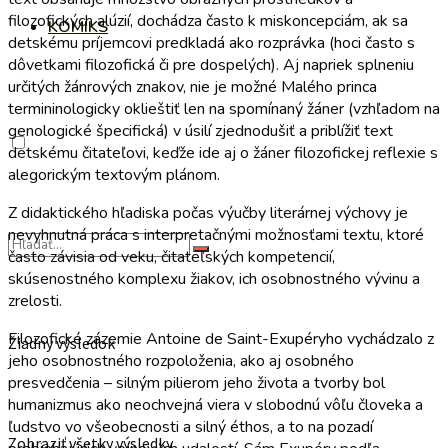
filozofických alúzií, dochádza často k miskoncepciám, ak sa
KOMIKS
detskému príjemcovi predkladá ako rozprávka (hoci často s
dôvetkami filozofická či pre dospelých). Aj napriek splneniu
určitých žánrových znakov, nie je možné Malého princa
termininologicky oklieštiť len na spomínaný žáner (vzhľadom na
genologické špecifická) v úsilí zjednodušiť a priblížiť text
detskému čitateľovi, keďže ide aj o žáner filozofickej reflexie s
alegorickým textovým plánom.
Z didaktického hľadiska počas výučby literárnej výchovy je
nevyhnutná práca s interpretačnými možnosťami textu, ktoré
často závisia od veku, čitateľských kompetencií,
skúsenostného komplexu žiakov, ich osobnostného vývinu a
zrelosti.
Filozofické zázemie Antoine de Saint-Exupéryho vychádzalo z
Žiadny výsledok
jeho osobnostného rozpoloženia, ako aj osobného
presvedčenia – silným pilierom jeho života a tvorby bol
humanizmus ako neochvejná viera v slobodnú vôľu človeka a
ľudstvo vo všeobecnosti a silný éthos, a to na pozadí
Zobraziť všetky výsledky