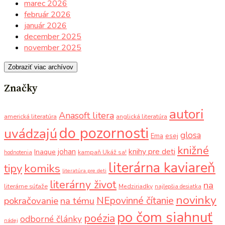
marec 2026
február 2026
január 2026
december 2025
november 2025
Zobraziť viac archívov
Značky
autori
Anasoft litera
americká literatúra
anglická literatúra
do pozornosti
uvádzajú
glosa
Ema
esej
knižné
knihy pre deti
johan
Inaque
kampaň Ukáž sa!
hodnotenia
literárna kaviareň
komiks
tipy
literatúra pre deti
literárny život
na
literárne súťaže
Medziriadky
najlepšia desiatka
novinky
NEpovinné čítanie
pokračovanie
na tému
po čom siahnuť
poézia
odborné články
nádej