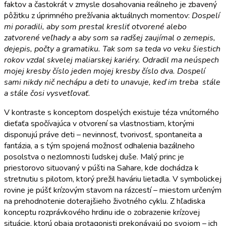
faktov a častokrát v zmysle dosahovania reálneho je zbavený
pôžitku z úprimného prežívania aktuálnych momentov:
Dospelí
mi poradili, aby som prestal kresliť otvorené alebo
zatvorené veľhady a aby som sa radšej zaujímal o zemepis,
dejepis, počty a gramatiku. Tak som sa teda vo veku šiestich
rokov vzdal skvelej maliarskej kariéry. Odradil ma neúspech
mojej kresby číslo jeden mojej kresby číslo dva. Dospelí
sami nikdy nič nechápu a deti to unavuje, keď im treba stále
a stále čosi vysvetľovať.
V kontraste s konceptom dospelých existuje téza vnútorného
dieťaťa spočívajúca v otvorení sa vlastnostiam, ktorými
disponujú práve deti – nevinnosť, tvorivosť, spontaneita a
fantázia, a s tým spojená možnosť odhalenia bazálneho
posolstva o nezlomnosti ľudskej duše. Malý princ je
priestorovo situovaný v púšti na Sahare, kde dochádza k
stretnutiu s pilotom, ktorý prežil haváriu lietadla. V symbolickej
rovine je púšť krízovým stavom na rázcestí – miestom určeným
na prehodnotenie doterajšieho životného cyklu. Z hľadiska
konceptu rozprávkového hrdinu ide o zobrazenie krízovej
situácie, ktorú obaja protagonisti prekonávajú po svojom – ich