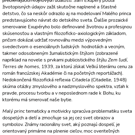
prebiehajúcich vojnových udalostí. Sám Exupéry podľa
životopisných údajov zažil skutočne naplnené a šťastné
detstvo, čo sa neskôr odrazilo aj na modelovaní Malého princa
predstavujúceho návrat do detského sveta. Ďalšie prozaické
smerovanie Exupéryho bolo definované životnou a profesijnou
skúsenosťou a vlastným filozoficko-axiologickým základom,
pričom dokázal udržať rovnováhu medzi výpovedným
svedectvom o esenciálnych ľudských hodnotách a vecným,
takmer odosobneným žurnalistickým štýlom (zobrazené
napríklad na novele s prvkami publicistického štýlu
Zem ľudí,
Terres de homes
, 1939, za ktorú získal Veľkú literárnu cenu za
román francúzskej Akadémie či na početných reportážach).
Nedokončená filozofická reflexia
Citadela
(Citadelle, 1948)
skúma otázky zmyslového a nadzmyslového spektra, vzťah k
pravde, procesu tvorbu a v neposlednom rade k Bohu, ku
ktorému má smerovať naše bytie.
Malý princ
tematicky a motivicky spracúva problematiku sveta
dospelých a detí a zmocňuje sa jej cez svet obrazov a
symbolov. Známy racionálny svet, aký poznajú dospelí, je
orientovaný primárne na plnenie cieľov, moc overiteľných