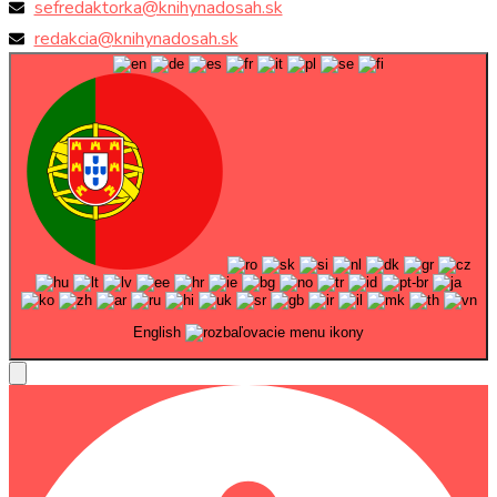
sefredaktorka@knihynadosah.sk
redakcia@knihynadosah.sk
English