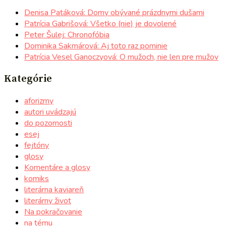
Denisa Patáková: Domy obývané prázdnymi dušami
Patrícia Gabrišová: Všetko (nie) je dovolené
Peter Šulej: Chronofóbia
Dominika Sakmárová: Aj toto raz pominie
Patrícia Vesel Ganoczyová: O mužoch, nie len pre mužov
Kategórie
aforizmy
autori uvádzajú
do pozornosti
esej
fejtóny
glosy
Komentáre a glosy
komiks
literárna kaviareň
literárny život
Na pokračovanie
na tému