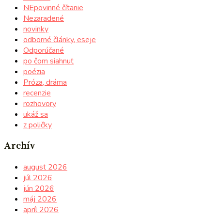
NEpovinné čítanie
Nezaradené
novinky
odborné články, eseje
Odporúčané
po čom siahnuť
poézia
Próza, dráma
recenzie
rozhovory
ukáž sa
z poličky
Archív
august 2026
júl 2026
jún 2026
máj 2026
apríl 2026