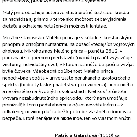
prostriedkov, predovšetkým metafor a symbolov.
Malý princ obsahuje autorove vlastnoručné ilustrácie, kresba
sa nachádza aj priamo v texte ako možnosť sebavyjadrenia
dieťaťa a odhalenia netušených možností fantázie.
Morálne stanovisko Malého princa je v súlade s kresťanskými
princípmi a princípmi humanizmu na pozadí vtedajších vojnových
okolností. Mikrokozmos Malého princa – planéta B612, v
porovnaní s egoizmom predstaviteľov iných planét zvýrazňuje
vnútorný, individuálny svet, v ktorom sa môže bezpečne vyvíjať
bytie človeka. Všeobecná obľúbenosť Malého princa
nepochybne spočíta v univerzalite ponúkaného axiologického
spektra (hodnoty lásky, priateľstva, porozumenia), nemenného
a nezávislého na životných okolnostiach. Krehkosť a čistota
vytvára nezabudnuteľného sprievodcu, ktorý nám umožňuje
preniknúť k tomu podstatnému a očiam neviditeľnému – k
odhalenej, nevinnej duši a tiež k potrebe vlastného domova a
bezpečia, ktoré nenájdeme nikde inde, len vo vlastnom vnútri.
Patrícia Gabrišová
(1990) sa