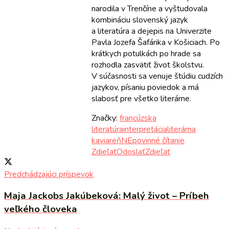
narodila v Trenčíne a vyštudovala
kombináciu slovenský jazyk
a literatúra a dejepis na Univerzite
Pavla Jozefa Šafárika v Košiciach. Po
krátkych potulkách po hrade sa
rozhodla zasvätiť život školstvu.
V súčasnosti sa venuje štúdiu cudzích
jazykov, písaniu poviedok a má
slabosť pre všetko literárne.
Značky:
francúzska
literatúra
interpretácia
literárna
kaviareň
NEpovinné čítanie
Zdieľať
Odoslať
Zdieľať
Predchádzajúci príspevok
Maja Jackobs Jakúbeková: Malý život – Príbeh
veľkého človeka