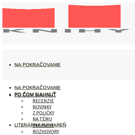
NA POKRAČOVANIE
NA POKRAČOVANIE
PO ČOM SIAHNUŤ
PO ČOM SIAHNUŤ
RECENZIE
NOVINKY
Z POLIČKY
NA TÉMU
LITERÁRNA KAVIAREŇ
RECENZIE
ROZHOVORY