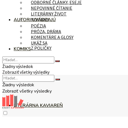
ODBORNÉ ČLÁNKY, ESEJE
NEPOVINNÉ ČÍTANIE
LITERÁRNY ŽIVOT
AUTORI UVÁDZAJÚ
NOVINKY
POÉZIA
PRÓZA, DRÁMA
KOMENTÁRE A GLOSY
UKÁŽ SA
Z POLIČKY
KOMIKS
Žiadny výsledok
Zobraziť všetky výsledky
NA TÉMU
Žiadny výsledok
Zobraziť všetky výsledky
LITERÁRNA KAVIAREŇ