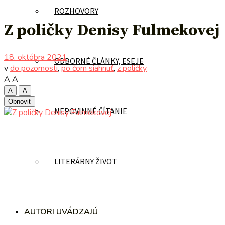
ROZHOVORY
Z poličky Denisy Fulmekovej
18. októbra 2021
ODBORNÉ ČLÁNKY, ESEJE
v
do pozornosti
,
po čom siahnuť
,
z poličky
A
A
A
A
Obnoviť
NEPOVINNÉ ČÍTANIE
LITERÁRNY ŽIVOT
AUTORI UVÁDZAJÚ