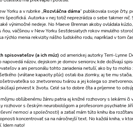
 čitateľku ma prekvapili i potešili.
w Yorku a v rubrike „
Rozvláčna dáma
“ publikovala svoje črty, 
ľmi špecifická. Autorka v nej totiž neprezrádza o sebe takmer nič. 
č také výnimočné nedeje. No Maeve Brennan akoby ovládala kúzlo,
 ňou, väčšinou v New Yorku šesťdesiatych rokov minulého storočia
 sa rýchlo menia rekvizity nášho ľudského rodu, napríklad v tom ča
 spisovateľov (a ich múz)
od americkej autorky Terri-Lynne D
ko napovedá názov, dejiskom je domov seniorov, kde dožívajú spi
obyvateľov a ani personálu tohto zariadenia netuší, ako by to mohl
šetkého (vrátane kapacity pľúc) ostali iba zlomky, aj tie mu stačia
á ošetrovateľka so znetvorenou tvárou a jej kolega so znetvoreno
kúšajú priviesť k životu. Celé sa to dobre číta a príjemne to odsý
 môjmu obľúbenému žánru patria aj knižné rozhovory s lekármi či
ahly rozhovor s českým neurobiológom a profesorom psychiatrie J
ševní nemoci a společnosti
) a zatiaľ mám túto knihu iba rozčítan
opnosti koncentrovať sa na náročnejší text. No každá kniha, v ktor
í. Idem nato!