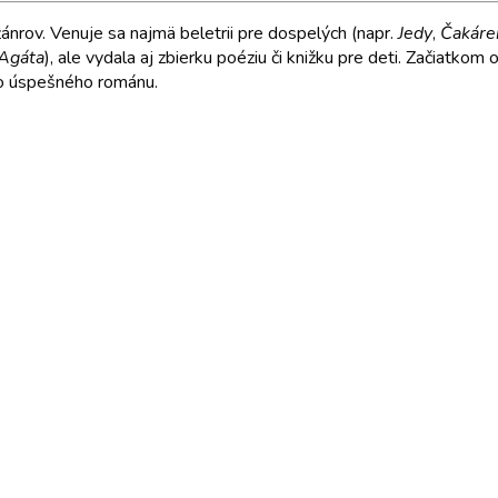
ánrov. Venuje sa najmä beletrii pre dospelých (napr.
Jedy
,
Čakáre
Agáta
), ale vydala aj zbierku poéziu či knižku pre deti. Začiatko
jho úspešného románu.