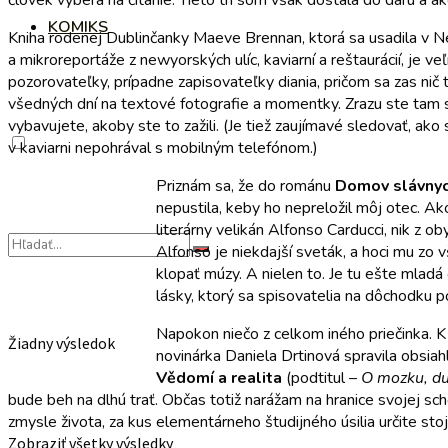
človek vyberá na čítanie. Tieto tri som však dostala do daru a ako
KOMIKS
Kniha rodenej Dublinčanky Maeve Brennan, ktorá sa usadila v Ne
a mikroreportáže z newyorských ulíc, kaviarní a reštaurácií, je ve
pozorovateľky, prípadne zapisovateľky diania, pričom sa zas ni
všedných dní na textové fotografie a momentky. Zrazu ste tam s
vybavujete, akoby ste to zažili. (Je tiež zaujímavé sledovať, ako
v kaviarni nepohrával s mobilným telefónom.)
Priznám sa, že do románu
Domov slávnych
nepustila, keby ho nepreložil môj otec. A
literárny velikán Alfonso Carducci, nik z 
Alfonso je niekdajší sveták, a hoci mu zo v
klopať múzy. A nielen to. Je tu ešte mlad
lásky, ktorý sa spisovatelia na dôchodku po
Napokon niečo z celkom iného priečinka. K
Žiadny výsledok
novinárka Daniela Drtinová spravila obsi
Vědomí a realita
(podtitul –
O mozku, du
bude beh na dlhú trať. Občas totiž narážam na hranice svojej sch
zmysle života, za kus elementárneho študijného úsilia určite stoj
Zobraziť všetky výsledky