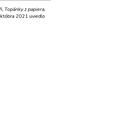
ň
,
Topánky z papiera
,
m októbra 2021 uviedlo