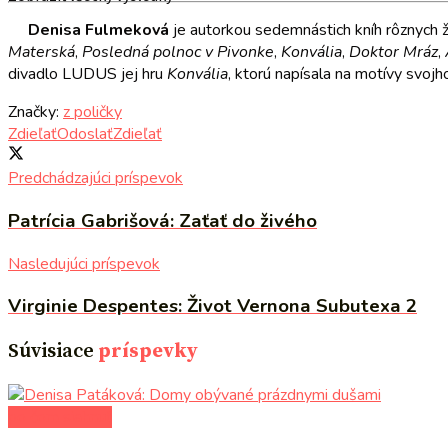
Denisa Fulmeková
je autorkou sedemnástich kníh rôznych ž
Materská
,
Posledná polnoc v Pivonke
,
Konvália
,
Doktor Mráz
,
divadlo LUDUS jej hru
Konvália
, ktorú napísala na motívy svo
Značky:
z poličky
Zdieľať
Odoslať
Zdieľať
Predchádzajúci príspevok
Patrícia Gabrišová: Zaťať do živého
Nasledujúci príspevok
Virginie Despentes: Život Vernona Subutexa 2
Súvisiace
príspevky
po čom siahnuť