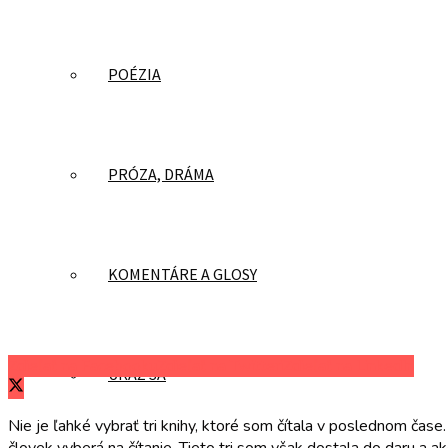
POÉZIA
PRÓZA, DRÁMA
KOMENTÁRE A GLOSY
Zdieľať na Facebooku
Zdieľať na Twitteri
Zdieľať na LinkedIn
UKÁŽ SA
Nie je ľahké vybrať tri knihy, ktoré som čítala v poslednom čase.