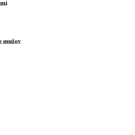
ami
re mužov