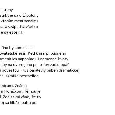
postrehy
Striktne sa drží polohy
 ktorým mení banalitu
, a vzápätí si všetko
se sa ešte nik
efino by som sa asi
sovateľské esá. Keď k nim pribudne aj
o zmeniť ich napohľad už nemenné životy.
, aby na dvere jeho priateľov začali opäť
u povesťou. Plus paralelný príbeh dramatickej
pa, skrátka bestseller.
 vedcami. Známa
iřím Horáčkom. Témou je
ú. Zdá sa mi však, že to
ej sa hlbšie pátra po