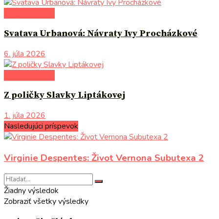
po čom siahnuť
Svatava Urbanová: Návraty Ivy Procházkové
6. júla 2026
po čom siahnuť
Z poličky Slavky Liptákovej
1. júla 2026
Nasledujúci príspevok
Virginie Despentes: Život Vernona Subutexa 2
Žiadny výsledok
Zobraziť všetky výsledky