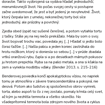
dorastie. Takto vyzbrojená sa vydáva hľadať jednoduchší,
mierumilovnejší život. No počas svojej cesty si postupne
začne uvedomovať, že jesť a byť jedený je nevyhnutné. Život,
ktorý čerpala len z umelej, nekonečnej torty bol síce
jednoduchý, ale prázdny a povrchný:
Zjedla obed (opäť raz sušené čerešne), a potom vytiahla tortu
z tašky. Stále jej na nej niečo prekážalo. Mala by som o svoj
život bojovať trochu viac, povedala jej. […] Hľadať si jedlo bolo
čoraz ťažšie. […] Našla palicu a jeden koniec zastrúhala do
hrotu nožíkom, ktorý si doniesla so sebou […] v prúde zbadala
vrtkú oranžovú rybu, čupla si a po desiatkach márnych pokusov
ju hrotom prepichla. Ryba sa na palici metala, a ona si kľakla na
zem a vyriekla modlitbu vďaky. (Bender 2013, s. 215-216)
Benderovej poviedka končí apokalyptickou víziou, no napriek
tomu je atmosféra v závere transcendentálna a pokojná, nie
desivá. Potom ako ľudstvo aj spoločenstvo obrov vymreli,
torta, alebo aspoň to čo z nej zostalo, pomaly kŕmila celý svet,
až kým ju nezhltla temnota a všetko skončilo. No
všadeprítomná temnota bola zdrojom nového života a cyklus