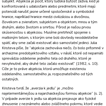
subjekt. Abjekcia je pocit, ktorý ľudská bytosť zažíva, keď je
konfrontovaná s udalosťami alebo predmetmi, ktoré majú
potenciál narušiť jasne určené spoločenské a symbolické
hranice, napríklad hranice medzi civilizáciou a divočinou,
človekom a zvieraťom, subjektom a objektom, mnou a tým
druhým, alebo životom a smrťou. Pôrod je našou prvou
skúsenosťou s abjekciou. Musíme pretrhnúť spojenie s
matkiným telom, s ktorým sme boli dovtedy neoddeliteľne
spätí, aby sme začali existovať ako samostatní jedinci. Julia
Kristeva píše, že “abjekcia zachováva niečo, čo bolo prítomné v
archaizme predobjektového vzťahu, v násilí, ktoré od nepamäti
sprevádza oddelenie jedného tela od druhého, ktoré je
nevyhnutné, aby druhé telo začalo existovať“ (1982, s. 10).
Ciže je to práve abjekcia, ktorá umožňuje existenciu
oddeleného, samostatného ja, rozpoznateľného od tých
ostatných.
Kristeva tvrdí, že „averzia k jedlu“ je „možno
najelementárnejšou a najarchaickejšou formou abjekcie“ (s. 2).
V prípade averzie k jedlu sa abjekcia prejavuje ako fyzické
zhnusenie z neznámeho alebo zvláštneho pokrmu, ktoré vedie