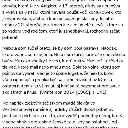
obryňa, ktorá žije v Anglicku v 17. storočí, nikdy sa neumýva
a vyžíva sa v násilí, ktoré neváha použiť voči komukoľvek, kto
ju vyprovokuje, alebo o kom usúdi, že je skazený. Jej alter
egom z 20. storočia je introvertné a osamelé dievča, ktoré sa
zo vzdoru voči rodičom, ktorí ju zanedbávajú, rozhodne začať
priberať:
Nebola som tučná preto, že by som bola pažravá. Naopak,
skoro vôbec som nejedla. Bola som tučná, pretože som chcela
byť väčšia ako všetky tie veci, ktoré boli väčšie než ja. Všetky
tie veci, ktoré mali nado mnou moc. Bola to vojna, ktorú som
plánovala vyhrať. Veď je to úplne logické, že niekto, koho
všetci ignorujú a prehliadajú sa začne rozpínať až kým sú
ostatní nútení si ju všimnúť, aj keď sa tá pozornosť prejavuje
ako strach a hnus.“ (Winterson 2014 [1989], s. 141)
No napriek zložitým začiatkom mladé dievča vo
Wintersonovej románe aj hrdinky ďalších dvoch príbehov
postupne prichádzajú na to, ako využiť podvratný náboj, ktorý
v sebe skrýva groteskné ženské telo, aby sa oslobodili od