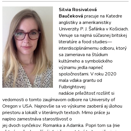
Silvia Rosivalová
Baučeková
pracuje na Katedre
anglistiky a amerikanistiky
Univerzity P. J. Šafárika v Košiciach.
Venuje sa
najmä
súčasnej britskej
literatúre a food studies—
interdisciplinárnemu odboru, ktorý
sa zameriava na štúdium
kultúrneho a symbolického
významu jedla naprieč
spoločnosťami.
V roku 2020
mala
vďaka grantu od
Fulbrightovej
nadácie
príležitosť
rozšíriť si
vedomosti o tomto zaujímavom odbore na University of
Oregon v USA
.
Najnovšie sa vo výskume zaoberá aj úlohou
priestoru a lokalít v literárnych textoch. Mimo práce ju
naplno
zamestnáva starostlivosť o
jej
dvoch
synčekov:
Romanka
a Adamka
.
Popri tom sa (nie