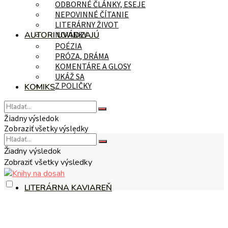
ODBORNÉ ČLÁNKY, ESEJE
NEPOVINNÉ ČÍTANIE
LITERÁRNY ŽIVOT
AUTORI UVÁDZAJÚ
NOVINKY
POÉZIA
PRÓZA, DRÁMA
KOMENTÁRE A GLOSY
UKÁŽ SA
Z POLIČKY
KOMIKS
Žiadny výsledok
Zobraziť všetky výsledky
NA TÉMU
Žiadny výsledok
Zobraziť všetky výsledky
LITERÁRNA KAVIAREŇ