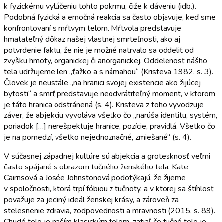
k fyzickému vylúčeniu tohto pokrmu, čiže k dáveniu (idb.).
Podobná fyzická a emočná reakcia sa často objavuje, keď sme
konfrontovaní s mŕtvym telom. Mŕtvola predstavuje
hmatateľný dôkaz našej vlastnej smrteľnosti, ako aj
potvrdenie faktu, že nie je možné natrvalo sa oddeliť od
zvyšku hmoty, organickej či anorganickej. Oddelenosť nášho
tela udržujeme len „ťažko a s námahou“ (Kristeva 1982, s. 3).
Človek je neustále „na hranici svojej existencie ako žijúcej
bytosti“ a smrť predstavuje neodvrátiteľný moment, v ktorom
je táto hranica odstránená (s. 4). Kristeva z toho vyvodzuje
záver, že abjekciu vyvoláva všetko čo „narúša identitu, systém,
poriadok […] nerešpektuje hranice, pozície, pravidlá. Všetko čo
je na pomedzí, všetko nejednoznačné, zmiešané“ (s. 4).
V súčasnej západnej kultúre sú abjekcia a grotesknosť veľmi
často spájané s obrazom tučného ženského tela. Kate
Cairnsová a Josée Johnstonová podotýkajú, že žijeme
v spoločnosti, ktorá trpí fóbiou z tučnoty, a v ktorej sa štíhlosť
považuje za jediný ideál ženskej krásy, a zároveň za
stelesnenie zdravia, zodpovednosti a mravnosti (2015, s. 89).
Chudé telo je naším klasickým telom, zatiaľ čo tučné telo je