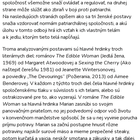
spoločnosť všemožne snaží ovládať a regulovať, na druhej
strane môže slúžiť ako zbraň v boji
proti
patriarchii.
Na nasledujúcich stranách opíšem ako sa tri ženské postavy
snažia vzdorovať normám patriarchálnej spoločnosti, a akú
úlohu v tomto odboji hrá ich vzťah k ich vlastným telám
a k jedlu, ktorým tieto telá napĺňajú.
Troma analyzovanými postavami sú hlavné hrdinky troch
literárnych diel: románov
The Edible Woman
(Jedlá žena,
1969) od Margaret Atwoodovej a
Sexing the Cherry
(Ako
naštepiť čerešňu 1981) od Jeanette Wintersonovej,
a poviedky „The Devourings“ (Požierania, 2013) od Aimee
Benderovej. V každom z týchto troch diel čelia hlavné hrdinky
spoločenskému tlaku v súvislosti s ich telami, alebo sú
ostrakizované pre to, ako vyzerajú. V románe
The Edible
Woman
sa hlavná hrdinka Marian zasnúbi so svojim
panovačným priateľom, no jej podvedomý odpor voči životu
v konvenčnom manželstve spôsobí, že sa u nej vyvinie porucha
príjmu potravy. Marian sa začnú postupne hnusiť rôzne
potraviny, najskôr surové mäso a mierne prepečené steaky,
potom kurčatá a vajcia, neskôr smotana a zákusky, a tak ďalej,