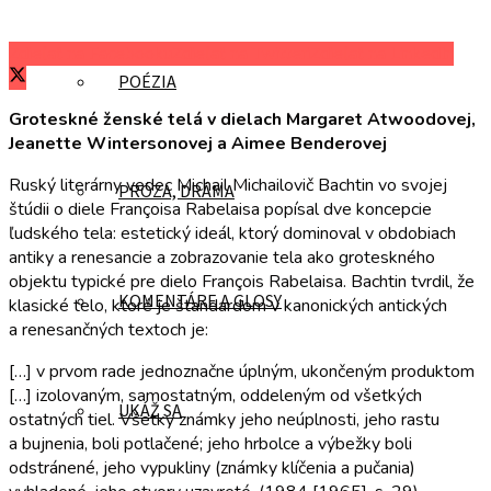
Zdieľať na Facebooku
Zdieľať na Twitteri
Zdieľať na LinkedIn
POÉZIA
Groteskné ženské telá v dielach Margaret Atwoodovej,
Jeanette Wintersonovej a Aimee Benderovej
Ruský literárny vedec Michail Michailovič Bachtin vo svojej
PRÓZA, DRÁMA
štúdii o diele Françoisa Rabelaisa popísal dve koncepcie
ľudského tela: estetický ideál, ktorý dominoval v obdobiach
antiky a renesancie a zobrazovanie tela ako groteskného
objektu typické pre dielo François Rabelaisa. Bachtin tvrdil, že
KOMENTÁRE A GLOSY
klasické telo, ktoré je štandardom v kanonických antických
a renesančných textoch je:
[…] v prvom rade jednoznačne úplným, ukončeným produktom
[…] izolovaným, samostatným, oddeleným od všetkých
UKÁŽ SA
ostatných tiel. Všetky známky jeho neúplnosti, jeho rastu
a bujnenia, boli potlačené; jeho hrbolce a výbežky boli
odstránené, jeho vypukliny (známky klíčenia a pučania)