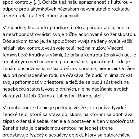
spod kontroly […]. Odráža tiež našu spriaznenosť
s
kultúrou v
odpore proti akýmkoľvek náznakom nevyhnutného rozkladu
a smrti tela. (s. 153, dôraz v origináli)
V západnej filozofickej tradícii sú telo a príroda, ale aj hriech
a neschopnosť ovládať svoje túžby asociované so ženskosťou.
Dôsledkom toho je, že spoločnosť vyvíja na ženy oveľa väčší
nátlak, aby kontrolovali svoje telá, než na mužov. Viaceré
feministické kritičky si všimli, že prísna kontrola ženských tiel je
regulačným mechanizmom patriarchálnej spoločnosti, kde je
ženám prisudzovaná nižšia pozícia v sociálnej hierarchii. Od žien
ako od podriadeného rodu sa očakáva, že budú minimalizovať
svoju prítomnosť v priestore, a tiež, že sa budú sústrediť na
nesebeckú starostlivosť o druhých, nie na napĺňanie svojich
vlastných túžob (Cairns a Johnston, Bordo, atď.).
V tomto kontexte nie je prekvapivé, že je to práve fyzické
ženské telo, ktoré sa stáva bojiskom, na ktorom sa odohráva
zápas o ženské sebaurčenie a o postavenie žien v spoločnosti.
Ženské telo je paradoxnou entitou: na jednej strane
predstavuje fyzický a sexuálny objekt, ktorý sa patriarchálna