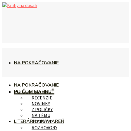
NA POKRAČOVANIE
NA POKRAČOVANIE
PO ČOM SIAHNUŤ
PO ČOM SIAHNUŤ
RECENZIE
NOVINKY
Z POLIČKY
NA TÉMU
LITERÁRNA KAVIAREŇ
RECENZIE
ROZHOVORY