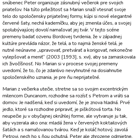
snúbenec Peter organizuje zásnubný večierok pre svojich
priateľov. Na túto príležitosť sa Marian snaží vtesnať svoje
telo do spoločensky prijateľnej formy, kúpi si nové elegantné
červené šaty, nechá kaderníčku, aby jej zmenila účes, a svojej
spolubývajúcej dovolí namaľovať jej tvár. V tejto scéne
premeny badať ozvenu Bordovej tvrdenia, že v západnej
kultúre prevláda názor, že telá, a to najmä ženské telá, je
nutné neúnavne „upravovať, pretvárať a korigovať, nekonečne
vylepšovať a meniť“ (2003 [1993], s. xvi), aby sa zamaskovala
ich živočíšnosť. No Marian si v procese svojej premeny
uvedomí, že to, čo je zdanlivo nevyhnutné na dosiahnutie
spoločenského uznania, je pre ňu neprijateľné.
Marian z večierka utečie, stretne sa so svojim excentrickým
milencom Duncanom, rozhodne sa rozísť s Petrom a vráti sa
domov. Je nadšená, keď si uvedomí, že je znova hladná. Prvé
jedlo, ktoré sa rozhodne pripraviť, je piškótová torta. No
neupečie ju v obyčajnej okrúhlej forme, ale vytvaruje ju tak,
aby vyzerala ako ona: mladá žena v červených koktailových
šatách a s namaľovanou tvárou. Keď je koláč hotový, zavolá
Petrovi, nech ho s ňou ochutná. Peter ale zhrozene odmietne.