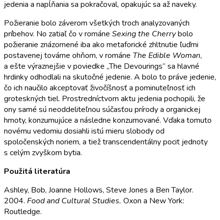
jedenia a napĺňania sa pokračoval, opakujúc sa až naveky.
Požieranie bolo záverom všetkých troch analyzovaných
príbehov. No zatiaľ čo v románe
Sexing the Cherry
bolo
požieranie znázornené iba ako metaforické zhltnutie ľuďmi
postavenej továrne ohňom, v románe
The Edible Woman
,
a ešte výraznejšie v poviedke „The Devourings“ sa hlavné
hrdinky odhodlali na skutočné jedenie. A bolo to práve jedenie,
čo ich naučilo akceptovať živočíšnosť a pominuteľnosť ich
groteskných tiel. Prostredníctvom aktu jedenia pochopili, že
ony samé sú neoddeliteľnou súčasťou prírody a organickej
hmoty, konzumujúce a následne konzumované. Vďaka tomuto
novému vedomiu dosiahli istú mieru slobody od
spoločenských noriem, a tiež transcendentálny pocit jednoty
s celým zvyškom bytia.
Použitá literatúra
Ashley, Bob, Joanne Hollows, Steve Jones a Ben Taylor.
2004.
Food and Cultural Studies.
Oxon a New York:
Routledge.