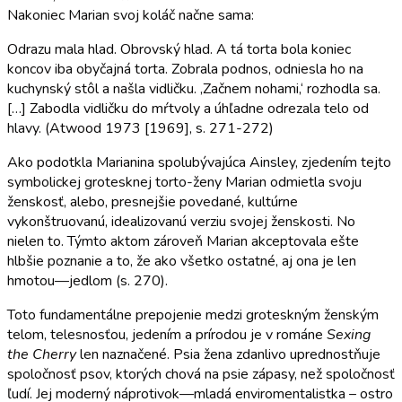
Nakoniec Marian svoj koláč načne sama:
Odrazu mala hlad. Obrovský hlad. A tá torta bola koniec
koncov iba obyčajná torta. Zobrala podnos, odniesla ho na
kuchynský stôl a našla vidličku. ‚Začnem nohami,‘ rozhodla sa.
[…] Zabodla vidličku do mŕtvoly a úhľadne odrezala telo od
hlavy. (Atwood 1973 [1969], s. 271-272)
Ako podotkla Marianina spolubývajúca Ainsley, zjedením tejto
symbolickej grotesknej torto-ženy Marian odmietla svoju
ženskosť, alebo, presnejšie povedané, kultúrne
vykonštruovanú, idealizovanú verziu svojej ženskosti. No
nielen to. Týmto aktom zároveň Marian akceptovala ešte
hlbšie poznanie a to, že ako všetko ostatné, aj ona je len
hmotou—jedlom (s. 270).
Toto fundamentálne prepojenie medzi groteskným ženským
telom, telesnosťou, jedením a prírodou je v románe
Sexing
the Cherry
len naznačené. Psia žena zdanlivo uprednostňuje
spoločnosť psov, ktorých chová na psie zápasy, než spoločnosť
ľudí. Jej moderný náprotivok—mladá enviromentalistka – ostro