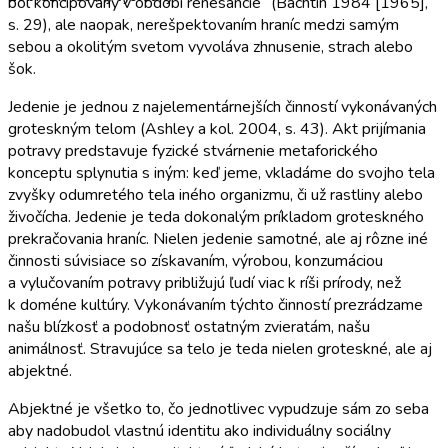
bol koncipovaný v období renesancie“ (Bachtin 1984 [1965],
s. 29), ale naopak, nerešpektovaním hraníc medzi samým
sebou a okolitým svetom vyvoláva zhnusenie, strach alebo
šok.
Jedenie je jednou z najelementárnejších činností vykonávaných
groteskným telom (Ashley a kol. 2004, s. 43). Akt prijímania
potravy predstavuje fyzické stvárnenie metaforického
konceptu splynutia s iným: keď jeme, vkladáme do svojho tela
zvyšky odumretého tela iného organizmu, či už rastliny alebo
živočícha. Jedenie je teda dokonalým príkladom groteskného
prekračovania hraníc. Nielen jedenie samotné, ale aj rôzne iné
činnosti súvisiace so získavaním, výrobou, konzumáciou
a vylučovaním potravy približujú ľudí viac k ríši prírody, než
k doméne kultúry. Vykonávaním týchto činností prezrádzame
našu blízkosť a podobnosť ostatným zvieratám, našu
animálnosť. Stravujúce sa telo je teda nielen groteskné, ale aj
abjektné.
Abjektné je všetko to, čo jednotlivec vypudzuje sám zo seba
aby nadobudol vlastnú identitu ako individuálny sociálny