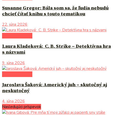
Susanne Gregor: Bála som sa, že ľudia nebudú
chcieť čítať knihu s touto tematikou
22. júna 2026
literárna kaviareň
Laura Kladeková: C. B. Strike – Detektívna hra
s názvami
9. júna 2026
literárna kaviareň
Jaroslava Šaková: Americký juh – skutočný aj
neskutočný
4. júna 2026
Nasledujúci príspevok