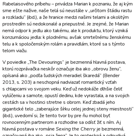
Rabelaisového príbehu – privádza Marian k poznaniu, že aj kým
sme ešte nažive, naše telá sú neustále v „určitom štádiu rastu
a rozkladu“ (ibd.), a že hranice medzi našimi telami a okolitým
prostredím sú nedokonalé a priepustné. Je zrejmé, že Marian
nemá odpor k jedlu ako takému, ale k produktu, ktorý vzniká
konzumáciou jedla: k plodnému, avšak smrteľnému ženskému
telu a k spoločenským rolám a pravidlám, ktoré sa s týmto
telom viažu.
V poviedke „The Devourings“ je bezmenná hlavná postava,
ktorú rozprávačka neskôr označuje iba ako „obrovu ženu“,
opísaná ako „podľa ľudských meradiel škaredá“ (Bender
2013, s. 203) a neschopná nadviazať romantický vzťah
s chlapcami vo svojom veku. Keď už nedokáže dlhšie čeliť
vylúčeniu a samote, opustí dedinu, kde vyrastala, a na svojich
cestách sa v hostinci stretne s obrom. Keď zbadá jeho
gigantické telo „zaberajúce šírku celej jednej steny miestnosti“
(ibd.), uvedomí si, že tento tvor by pre ňu mohol byť
rovnocenným partnerom a rozhodne sa odísť žiť s ním. Aj
hlavná postava v románe
Sexing the Cherry
je bezmenná,
označovaná iba ako „psia žena“. Je to groteskná a odpudivá