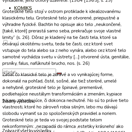
vyhladené, jeho otvory uzavreté. (1984 [1965], s. 29)
KOMIKS
Groteskné telo stojí v ostrom protiklade k idealizovanému
klasickému telu. Groteskné telo je otvorené, priepustné a
výhradne fyzické. Bachtin ho opisuje ako telo „neukončené,
[také, ktoré] prerastá samo seba, prekračuje svoje vlastné
limity“ (s. 26). Dôraz je kladený na tie časti tela, ktoré sa
otvárajú okolitému svetu, teda tie časti, cez ktoré svet
vstupuje do tela alebo sa z neho vynára, alebo cez ktoré telo
samotné vychádza svetu v ústrety […] otvorené ústa, genitálie,
prsníky, falus, nafúknuté brucho, nos. (s. 26)
Zatiaľ čo klasické telo je zdravé a vo vynikajúcej forme,
dokonalé na pohľad, čisté, sošné, ale tiež sterilné, umelé
a nehybné, groteskné telo je špinavé, premenlivé,
podliehajúce neustálym transformáciám a zmenám, kypiace
tukom, zahanbujúce, či dokonca nechutné. No sú to práve tieto
Žiadny výsledok
vlastnosti, ktoré ho zároveň robia silným, lebo mu dávajú
slobodu vymaniť sa zo spoločenských pravidiel a noriem.
Groteskné telo je teda vo svojej podstate telom
nekonformným: „nezapadá do rámca ‚estetiky krásneho‘ ako
Zobraziť všetky výsledky