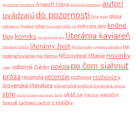
autori
Anasoft litera
americká literatúra
anglická literatúra
do pozornosti
uvádzajú
glosa
Ema
esej
knižné
knihy pre deti
johan
Inaque
kampaň Ukáž sa!
hodnotenia
literárna kaviareň
komiks
tipy
literatúra pre deti
literárny život
na
literárne súťaže
Medziriadky
najlepšia desiatka
novinky
NEpovinné čítanie
pokračovanie
na tému
po čom siahnuť
poézia
odborné články
nádej
próza
recenzie
recenzia
rozhovory
rozhovor
slovenská literatúra
slovenská poézia
slovenská próza
strip
ukáž sa
vianočný
Vianoce
ticho
súčasná slovenská próza
z poličky
špeciál
začínajúci autori