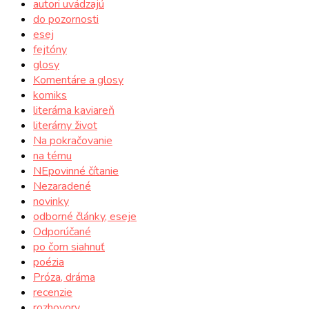
autori uvádzajú
do pozornosti
esej
fejtóny
glosy
Komentáre a glosy
komiks
literárna kaviareň
literárny život
Na pokračovanie
na tému
NEpovinné čítanie
Nezaradené
novinky
odborné články, eseje
Odporúčané
po čom siahnuť
poézia
Próza, dráma
recenzie
rozhovory