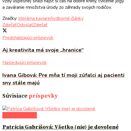
vždy úspešne) snaží nájsť si čas na dobré knihy, cvičenie jogy
a zaváranie množstva úrody zo záhrady svojich rodičov.
Značky:
literárna kaviareň
odborné články
Zdieľať
Odoslať
Zdieľať
Predchádzajúci príspevok
Aj kreativita má svoje „hranice“
Nasledujúci príspevok
Ivana Gibová: Pre mňa tí moji zúfalci aj pacienti
sny stále majú
Súvisiace
príspevky
literárna kaviareň
Patrícia Gabrišová: Všetko (nie) je dovolené