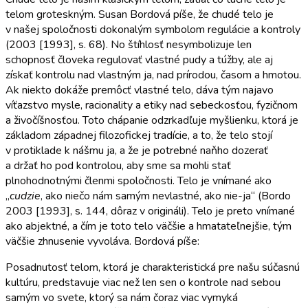
telom groteskným. Susan Bordová píše, že chudé telo je
v našej spoločnosti dokonalým symbolom regulácie a kontroly
(2003 [1993], s. 68). No štíhlosť nesymbolizuje len
schopnosť človeka regulovať vlastné pudy a túžby, ale aj
získať kontrolu nad vlastným ja, nad prírodou, časom a hmotou.
Ak niekto dokáže premôcť vlastné telo, dáva tým najavo
víťazstvo mysle, racionality a etiky nad sebeckosťou, fyzičnom
a živočíšnosťou. Toto chápanie odzrkadľuje myšlienku, ktorá je
základom západnej filozofickej tradície, a to, že telo stojí
v protiklade k nášmu ja, a že je potrebné naňho dozerať
a držať ho pod kontrolou, aby sme sa mohli stať
plnohodnotnými členmi spoločnosti. Telo je vnímané ako
„
cudzie
, ako niečo nám samým nevlastné, ako nie-ja“ (Bordo
2003 [1993], s. 144, dôraz v origináli). Telo je preto vnímané
ako abjektné, a čím je toto telo väčšie a hmatateľnejšie, tým
väčšie zhnusenie vyvoláva. Bordová píše:
Posadnutosť telom, ktorá je charakteristická pre našu súčasnú
kultúru, predstavuje viac než len sen o kontrole nad sebou
samým vo svete, ktorý sa nám čoraz viac vymyká