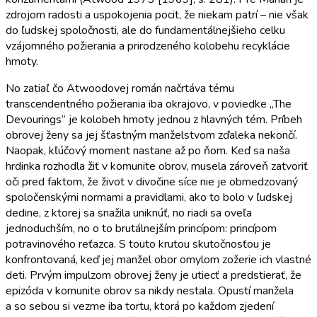
zdrojom radosti a uspokojenia pocit, že niekam patrí – nie však
do ľudskej spoločnosti, ale do fundamentálnejšieho celku
vzájomného požierania a prirodzeného kolobehu recyklácie
hmoty.
No zatiaľ čo Atwoodovej román načrtáva tému
transcendentného požierania iba okrajovo, v poviedke „The
Devourings“ je kolobeh hmoty jednou z hlavných tém. Príbeh
obrovej ženy sa jej šťastným manželstvom zďaleka nekončí.
Naopak, kľúčový moment nastane až po ňom. Keď sa naša
hrdinka rozhodla žiť v komunite obrov, musela zároveň zatvoriť
oči pred faktom, že život v divočine síce nie je obmedzovaný
spoločenskými normami a pravidlami, ako to bolo v ľudskej
dedine, z ktorej sa snažila uniknúť, no riadi sa oveľa
jednoduchším, no o to brutálnejším princípom: princípom
potravinového reťazca. S touto krutou skutočnosťou je
konfrontovaná, keď jej manžel obor omylom zožerie ich vlastné
deti. Prvým impulzom obrovej ženy je utiecť a predstierať, že
epizóda v komunite obrov sa nikdy nestala. Opustí manžela
a so sebou si vezme iba tortu, ktorá po každom zjedení