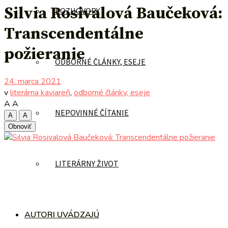
Silvia Rosivalová Baučeková:
ROZHOVORY
Transcendentálne
požieranie
ODBORNÉ ČLÁNKY, ESEJE
24. marca 2021
v
literárna kaviareň
,
odborné články, eseje
A
A
NEPOVINNÉ ČÍTANIE
A
A
Obnoviť
LITERÁRNY ŽIVOT
AUTORI UVÁDZAJÚ