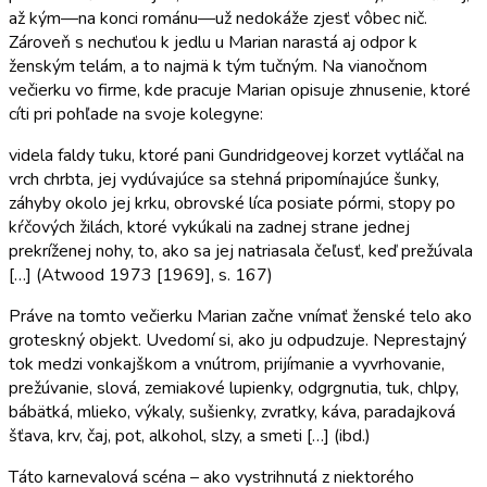
až kým—na konci románu—už nedokáže zjesť vôbec nič.
Zároveň s nechuťou k jedlu u Marian narastá aj odpor k
ženským telám, a to najmä k tým tučným. Na vianočnom
večierku vo firme, kde pracuje Marian opisuje zhnusenie, ktoré
cíti pri pohľade na svoje kolegyne:
videla faldy tuku, ktoré pani Gundridgeovej korzet vytláčal na
vrch chrbta, jej vydúvajúce sa stehná pripomínajúce šunky,
záhyby okolo jej krku, obrovské líca posiate pórmi, stopy po
kŕčových žilách, ktoré vykúkali na zadnej strane jednej
prekríženej nohy, to, ako sa jej natriasala čeľusť, keď prežúvala
[…] (Atwood 1973 [1969], s. 167)
Práve na tomto večierku Marian začne vnímať ženské telo ako
groteskný objekt. Uvedomí si, ako ju odpudzuje. Neprestajný
tok medzi vonkajškom a vnútrom, prijímanie a vyvrhovanie,
prežúvanie, slová, zemiakové lupienky, odgrgnutia, tuk, chlpy,
bábätká, mlieko, výkaly, sušienky, zvratky, káva, paradajková
šťava, krv, čaj, pot, alkohol, slzy, a smeti […] (ibd.)
Táto karnevalová scéna – ako vystrihnutá z niektorého