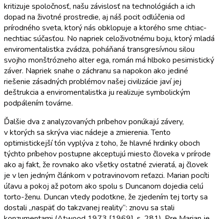
kritizuje spoločnosť, našu závislosť na technológiách a ich
dopad na životné prostredie, aj náš pocit odlúčenia od
prírodného sveta, ktorý nás obklopuje a ktorého sme chtiac-
nechtiac súčasťou. No napriek celoživotnému boju, ktorý mladá
enviromentalistka zvádza, poháňaná transgresívnou silou
svojho monštrózneho alter ega, román má hlboko pesimistický
záver. Napriek snahe o záchranu sa napokon ako jediné
riešenie zásadných problémov našej civilizácie javí jej
deštrukcia a enviromentalistka ju realizuje symbolickým
podpálením továrne.
Ďalšie dva z analyzovaných príbehov ponúkajú závery,
v ktorých sa skrýva viac nádeje a zmierenia. Tento
optimistickejší tón vyplýva z toho, že hlavné hrdinky oboch
týchto príbehov postupne akceptujú miesto človeka v prírode
ako aj fakt, že rovnako ako všetky ostatné zvieratá, aj človek
je v len jedným článkom v potravinovom reťazci. Marian pocíti
úľavu a pokoj až potom ako spolu s Duncanom dojedia celú
torto-ženu. Duncan vtedy podotkne, že zjedením tej torty sa
dostali „naspäť do takzvanej reality“: znovu sa stali
konzumentami (Atwood 1973 [1969], s. 281). Pre Marian je