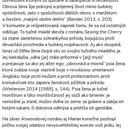
obmedzení, ktorými sú spútané a zabezpečili si nezávislosť.
Obrova žena žije pokojný a príjemný život mimo ľudskej
spoločnosti, zato v spoločnosti ďalších obrov, s manželom
a šiestimi „malými obrími deťmi“ (Bender 2013, s. 203).
V komunite je rešpektovaná, napriek tomu, že sa od ostatných
odlišuje. To tučné mladé dievča z románu
Sexing the Cherry
sa stane zanietenou ochrankyňou prírody, bojujúcou proti
devastácii prostredia a ľudskej rozpínavosti. Aj ako dospelá,
teraz už štíhla žena čerpá silu zo svojho tučného mladého ja.
Jej niekdajšia „váha [je] stále prítomná v [jej] mysli“
a prejavuje sa ako jej alter ego: „obrovská a mocná“ psia žena,
ktorá zvádza svoje vlastné boje v revolúciou-zmietanom
Anglicku: boje proti mužom a proti protestantom, proti
komukoľvek kto zapiera ženskosť, pôžitok a prírodu
(Winterson 2014 [1989], s. 144). Psia žena je tučné
monštrum a táto monštróznosť jej slúži ako brnenie: je
nemožné ju zraniť, mužov dvíha zo zeme za goliere a zabíja ich
holými rukami, či dokonca odhrýza a prehĺta ich genitálie.
Na záver Atwoodovej románu aj Marian konečne pochopí
príčinu svojej zdanlivo nevysvetliteľnej averzie voči jedlu. Jej